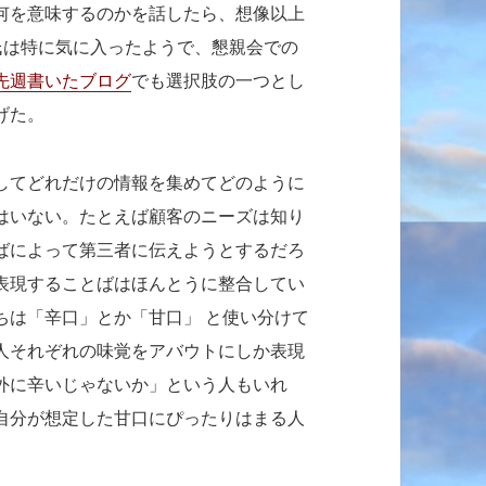
何を意味するのかを話したら、想像以上
氏は特に気に入ったようで、懇親会での
先週書いたブログ
でも選択肢の一つとし
げた。
してどれだけの情報を集めてどのように
はいない。たとえば顧客のニーズは知り
ばによって第三者に伝えようとするだろ
表現することばはほんとうに整合してい
ちは「辛口」とか「甘口」 と使い分けて
人それぞれの味覚をアバウトにしか表現
外に辛いじゃないか」という人もいれ
自分が想定した甘口にぴったりはまる人