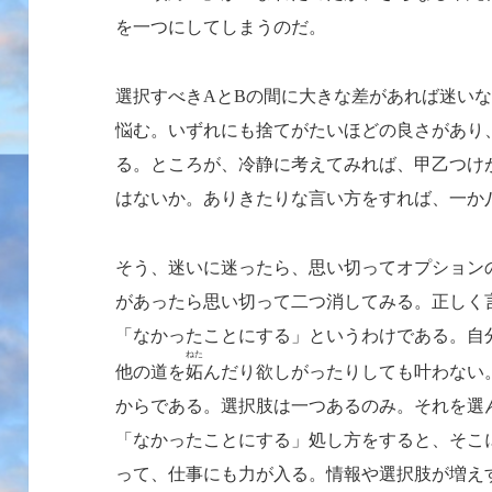
を一つにしてしまうのだ。
選択すべき
と
の間に大きな差があれば迷い
A
B
悩む。いずれにも捨てがたいほどの良さがあり
る。ところが、冷静に考えてみれば、甲乙つけ
はないか。ありきたりな言い方をすれば、一か
そう、迷いに迷ったら、思い切ってオプション
があったら思い切って二つ消してみる。正しく
「なかったことにする」というわけである。自
ねた
他の道を
妬
んだり欲しがったりしても叶わない
からである。選択肢は一つあるのみ。それを選
「なかったことにする」処し方をすると、そこ
って、仕事にも力が入る。情報や選択肢が増え