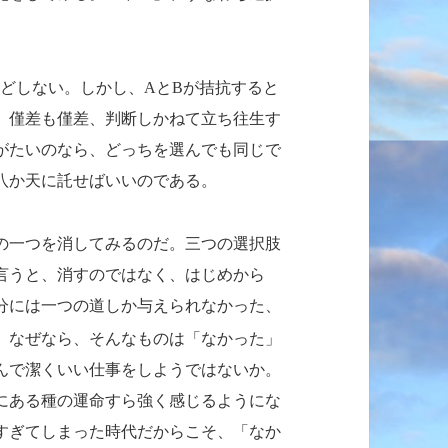
などしない。しかし、
と
が拮抗すると
A
B
、僅差も僅差、判断しかねて立ち往生す
がたいのなら、どっちを選んでも同じで
八か天に託せばいいのである。
の一つを消してみるのだ。三つの選択肢
言うと、消すのではなく、はじめから
分には一つの道しか与えられなかった、
。なぜなら、そんなものは「なかった」
んで潔くいい仕事をしようではないか。
にある種の運命すら強く感じるようにな
すぎてしまった時代だからこそ、「なか