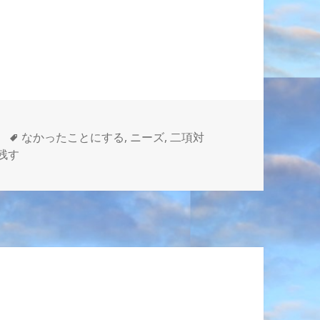
。
タ
なかったことにする
,
ニーズ
,
二項対
ことにする」処し方 に
グ
残す