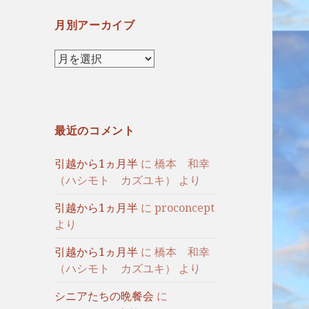
月別アーカイブ
月
別
ア
ー
カ
最近のコメント
イ
ブ
引越から1ヵ月半
に
橋本 和幸
（ハシモト カズユキ）
より
引越から1ヵ月半
に
proconcept
より
引越から1ヵ月半
に
橋本 和幸
（ハシモト カズユキ）
より
シニアたちの晩餐会
に