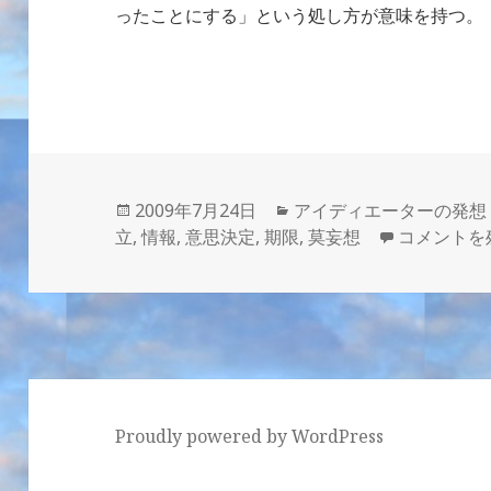
ったことにする」という処し方が意味を持つ
投
カ
2009年7月24日
アイディエーターの発想
稿
テ
「なかった
立
,
情報
,
意思決定
,
期限
,
莫妄想
コメントを
日:
ゴ
リ
ー
Proudly powered by WordPress