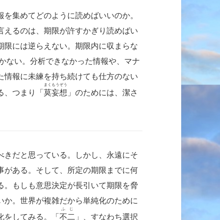
報を集めてどのように読めばいいのか。
言えるのは、
期限が許すかぎり読めばい
期限には逆らえない。期限内に収まらな
しかない。分析できなかった情報や、マナ
た情報に未練を持ち続けても仕方のない
まくもうぞう
る、つまり「
莫妄想
」のためには、潔さ
べきだと思っている。しかし、永遠にそ
事がある。そして、所定の期限までに何
る。もしも意思決定が長引いて期限を脅
いか。世界が複雑だから単純化のために
ふじ
化をしてみる。「
不二
」、すなわち選択