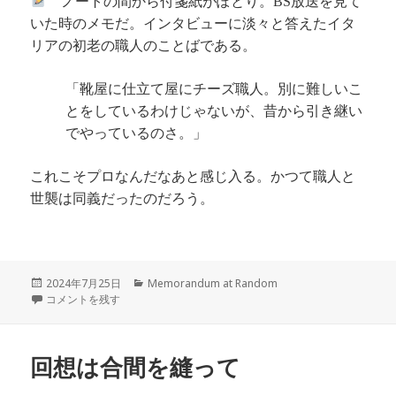
ノートの間から付箋紙がぽとり。
放送を見て
BS
いた時のメモだ。インタビューに淡々と答えたイタ
リアの初老の職人のことばである。
「靴屋に仕立て屋にチーズ職人。別に難しいこ
とをしているわけじゃないが、昔から引き継い
でやっているのさ。」
これこそプロなんだなあと感じ入る。かつて職人と
世襲は同義だったのだろう。
投
カ
2024年7月25日
Memorandum at Random
稿
ランダムなメモの文字起こし に
テ
コメントを残す
日:
ゴ
リ
ー
回想は合間を縫って