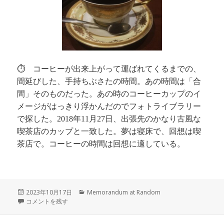
⏱ コーヒーが出来上がって運ばれてくるまでの、
間延びした、手持ちぶさたの時間。あの時間は「合
間」そのものだった。あの時のコーヒーカップのイ
メージがはっきり浮かんだのでフォトライブラリー
で探した。
年
月
日、出張先のかなり古風な
2018
11
27
喫茶店のカップと一致した。夢は寝床で、回想は喫
茶店で。コーヒーの時間は回想に適している。
投
カ
2023年10月17日
Memorandum at Random
稿
回想は合間を縫って に
テ
コメントを残す
日:
ゴ
リ