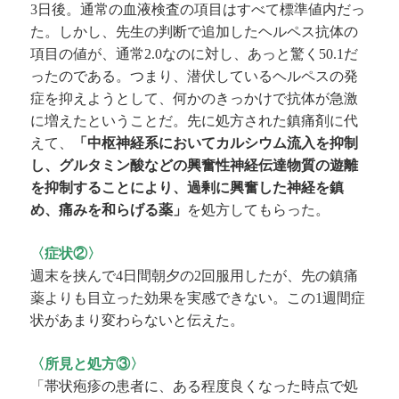
日後。通常の血液検査の項目はすべて標準値内だっ
3
た。しかし、先生の判断で追加したヘルペス抗体の
項目の値が、通常
なのに対し、あっと驚く
だ
2.0
50.1
ったのである。つまり、潜伏しているヘルペスの発
症を抑えようとして、何かのきっかけで抗体が急激
に増えたということだ。先に処方された鎮痛剤に代
えて、
「中枢神経系においてカルシウム流入を抑制
し、グルタミン酸などの興奮性神経伝達物質の遊離
を抑制することにより、過剰に興奮した神経を鎮
め、痛みを和らげる薬」
を処方してもらった。
〈症状②〉
週末を挟んで
日間朝夕の
回服用したが、先の鎮痛
4
2
薬よりも目立った効果を実感できない。この
週間症
1
状があまり変わらないと伝えた。
〈所見と処方③〉
「帯状疱疹の患者に、ある程度良くなった時点で処