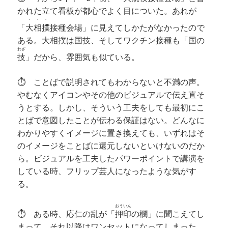
かれた立て看板が都心でよく目についた。あれが
・・・
「
大相撲
接種会場」に見えてしかたがなかったので
ある。大相撲は国技、そしてワクチン接種も「国の
わざ
技
」だから、雰囲気も似ている。
⏱ ことばで説明されてもわからないと不満の声。
やむなくアイコンやその他のビジュアルで伝え直そ
うとする。しかし、そういう工夫をしても最初にこ
とばで意図したことが伝わる保証はない。どんなに
わかりやすくイメージに置き換えても、いずれはそ
のイメージをことばに還元しないといけないのだか
ら。ビジュアルを工夫したパワーポイントで講演を
している時、フリップ芸人になったような気がす
る。
おういん
⏱ ある時、応仁の乱が「
押印
の欄」に聞こえてし
まって、それ以降はワンセットになってしまった。