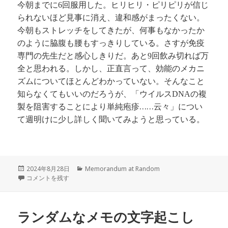
今朝までに
回服用した。ヒリヒリ・ピリピリが
信じ
6
られないほど
見事に消え、違和感がまったくない。
今朝もストレッチをしてきたが、
何事もなかったか
のように脇腹も腰もすっきりしている。
さすが免疫
専門の先生だと感心しきりだ。あと
回飲み切れば万
9
全と思われる。しかし、正直言って、効能のメカニ
ズムについてほとんどわかっていない。そんなこと
知らなくてもいいのだろうが、「ウイルス
の複
DNA
製を阻害することにより単純疱疹……云々」につい
て週明けに少し詳しく聞いてみようと思っている。
投
カ
2024年8月28日
Memorandum at Random
稿
症状、所見、処方 に
テ
コメントを残す
日:
ゴ
リ
ー
ランダムなメモの文字起こし