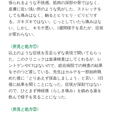
張られるような不快感。筋肉の深部や骨ではなく、
皮膚に近い浅い所のような気がした。ストレッチを
しても痛みはなく、触るとヒリヒリ・ピリピリす
る。ズキズキではない。じっとしていたら痛みはな
い。しかし、キモチ悪い。
週間様子を見たが、症状
1
が変わらない。
〈所見と処方①〉
以上のような症状を舌足らずな表現で聞いてもらっ
た。このクリニックは血液検査はしてくれるが、レ
ントゲンや
はないので、総合病院での検査の結果
CT
をそのつど渡している。先生はカルテを一部始終眺
めた後に「とりあえず採血しましょう」と言い、
日
3
後に結果を聞くことになった。症状が深刻ではない
ので、ひとまず神経痛（らしき痛み）を鎮める薬を
飲んで様子を見ることになった。
〈所見と処方②〉