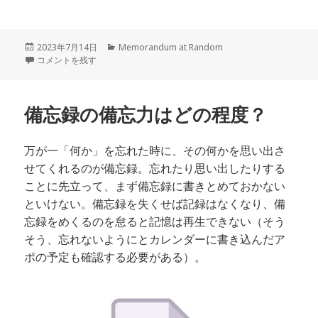
投
カ
2023年7月14日
Memorandum at Random
稿
特急車中のメモを読み返す に
テ
コメントを残す
日:
ゴ
リ
ー
備忘録の備忘力はどの程度？
万が一「何か」を忘れた時に、その何か
を思い出さ
せてくれるのが備忘録。忘れたり思い出したりする
ことに先立って、まず備忘録に書きとめておかない
といけない。備忘録を失くせば記録はなくなり、備
忘録をめくるのを怠ると記憶は再生できない（そう
そう、忘れないようにとカレンダーに書き込んだア
ポの予定も確認する必要がある）。