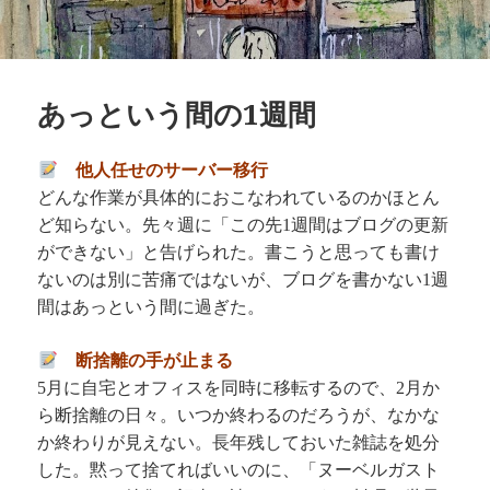
あっという間の1週間
他人任せのサーバー移行
どんな作業が具体的におこなわれているのかほとん
ど知らない。先々週に「この先
週間はブログの更新
1
ができない」と告げられた。書こうと思っても書け
ないのは別に苦痛ではないが、ブログを書かない
週
1
間はあっという間に過ぎた。
断捨離の手が止まる
月に自宅とオフィスを同時に移転するので、
月か
5
2
ら断捨離の日々。いつか終わるのだろうが、なかな
か終わりが見えない。長年残しておいた雑誌を処分
した。黙って捨てればいいのに、「ヌーベルガスト