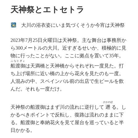
ー
天神祭とエトセトラ
大川の浴衣姿にいま気づくそうか今宵は天神祭
年
月
日火曜日は天神祭。主な舞台は事務所か
2023
7
25
ら
メートルの大川。近すぎるせいか、積極的に見
300
物に行ったことがない。ここに拠点を置いて
年。
35
ふなとぎょ
船渡御
は天満橋と天神橋からそれぞれ一度見た。打
ち上げ場所に近い橋の上から花火を見たのも一度。
人混みの中、スペインバル前の出店で生ビールを飲
んだ。それも一度だけ。
さかのぼ
天神祭の船渡御はまず川の流れに逆行して
遡
る。し
かるべきポイントで反転し、復路は流れのままに下
る。船渡御と奉納花火を見て屋台を巡っていると半
日かかる。