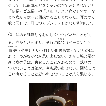
そして、以前読んだダジャレの本で紹介されていた
「信長とゴム長」や「メルセデスと寝ぐせです」な
どを次から次へと回想することとなった。耳につく
歌と同じで、耳につくダジャレもかなり鬱陶しい。
⏱ 鯨の五種盛りをおいしくいただいたことがあ
うねす
る。赤身とさえずり、それに
畝須
（ベーコン）と
ひゃくひろ
百尋
（小腸）という難しい部位も覚えていたのに、
あと一つがなかなか思い出せない。さらし鯨と尾の
身と鹿の子は、実食したことがあるので、残りの一
つでないことは確か。今も思い出せない。回想には
思い出せることと思い出せないことが入り混じる。