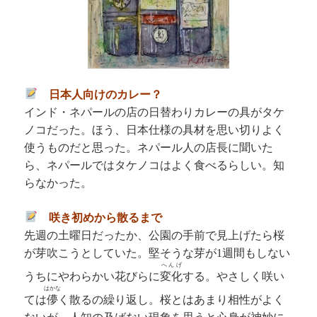
日本人向けのカレー？
インド・ネパールの店の日替わりカレーの具がタケ
ノコだった。ほう、日本仕様の具材を思い切りよく
使うものだと思った。ネパール人の店長に聞いた
ら、ネパールではタケノコはよく食べるらしい。知
らなかった。
咲き初めから散るまで
先週の土曜日だったか、公園の手前で見上げたら桜
が芽吹こうとしていた。堅そうな芽が
週間もしない
1
へんげ
うちにやわらかい花びらに
変化
する。やさしく咲い
はかな
ては
儚
く散るの繰り返し。桜とはあまり相性がよく
ないが、人知の及ばない現象を思うと心身が神妙に