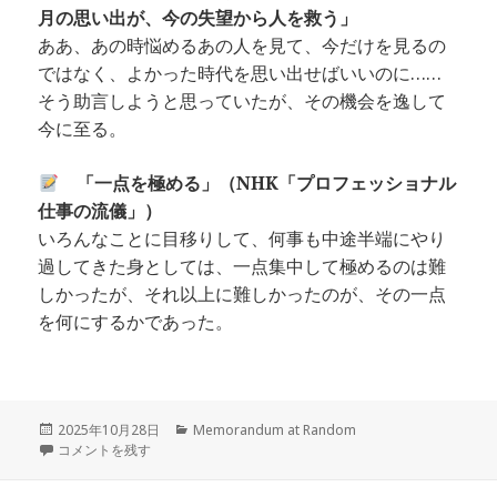
月の思い出が、今の失望から人を救う」
ああ、あの時悩めるあの人を見て、今だけを見るの
ではなく、よかった時代を思い出せばいいのに……
そう助言しようと思っていたが、その機会を逸して
今に至る。
「一点を極める」（NHK「プロフェッショナル
仕事の流儀」）
いろんなことに目移りして、何事も中途半端にやり
過してきた身としては、一点集中して極めるのは難
しかったが、それ以上に難しかったのが、その一点
を何にするかであった。
投
カ
2025年10月28日
Memorandum at Random
稿
ノートの再読・整理・処分 に
テ
コメントを残す
日:
ゴ
リ