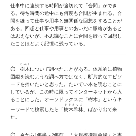
仕事中に連続する時間が途切れて「合間」ができ
る。待ち時間の途中にも何度も合間が生まれる。合
間を縫って仕事や用事と無関係な回想をすることが
ある。回想と仕事や用事とのあいだに脈絡があると
は思えないが、不思議なことに合間を縫って回想し
たことほどよく記憶に残っている。
じゅもく
⏱
樹木
について調べたことがある。体系的に植物
図鑑を読むような調べ方ではなく、断片的なエピソ
ードを拾いたいと思った。たいてい本を読むことに
しているが、この時に限ってインターネットから入
ることにした。オーソドックスに「樹木」というキ
きききりん
ーワードで検索したら「
樹木希林
」ばかり出て来
た。
・・・
⏱ 今から
年半～
年前、「
大規模
接種会場」と書
1
2