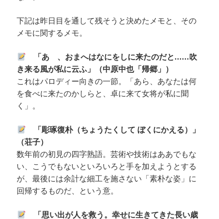
下記は昨日目を通して残そうと決めたメモと、その
メモに関するメモ。
「あゝ、おまへはなにをしに来たのだと……吹
き来る風が私に云ふ」（中原中也「帰郷」）
これはパロディー向きの一節。「あら、あなたは何
を食べに来たのかしらと、卓に来て女将が私に聞
く」。
「彫琢復朴（ちょうたくして ぼくにかえる）」
（荘子）
数年前の初見の四字熟語。芸術や技術はああでもな
い、こうでもないといろいろと手を加えようとする
が、最後には余計な細工を施さない「素朴な姿」に
回帰するものだ、という意。
「思い出が人を救う。幸せに生きてきた長い歳