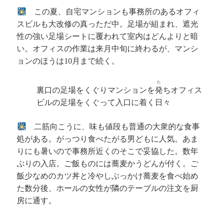
この夏、自宅マンションも事務所のあるオフィ
スビルも大改修の真っただ中。足場が組まれ、遮光
性の強い足場シートに覆われて室内はどんよりと暗
い。オフィスの作業は来月中旬に終わるが、マンシ
ョンのほうは
月まで続く。
10
た
裏口の足場をくぐりマンションを
発
ちオフィス
ビルの足場をくぐって入口に着く日々
二筋向こうに、味も値段も普通の大衆的な食事
処がある。がっつり食べたがる男どもに人気。あま
りにも暑いので事務所近くのそこで妥協した。数年
ぶりの入店。ご飯ものには蕎麦かうどんが付く。ご
飯少なめのカツ丼と冷やしぶっかけ蕎麦を食べ始め
た数分後、ホールの女性が隣のテーブルの注文を厨
房に通す。