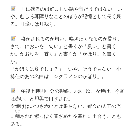
耳に残るのは好ましい話や音だけではない。い
や、むしろ耳障りなことのほうが記憶として長く残
る。耳障りは耳残り。
嗅がされるのが匂い、嗅ぎたくなるのが香り。
さて、においを「匂い」と書くか「臭い」と書く
か。かおりを「香り」と書くか「かほり」と書く
か。
「かほりは変でしょ？」 いや、そうでもない。小
椋佳のあの名曲は「シクラメンのかほり」。
午後七時四〇分の視線。♪ゆ、ゆ、夕焼け、今宵
は赤い、と即興で口ずさむ。
夕焼けはいつも赤いとは限らない。都会の人工の光
けが
に
穢
された紫っぽく
蒼ざめた夕暮れに出合うことも
ある。