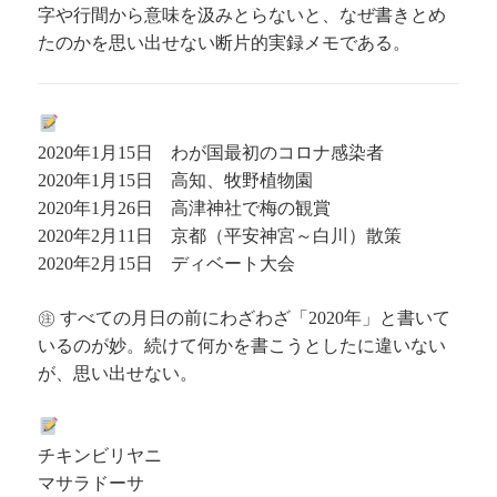
字や行間から意味を汲みとらないと、なぜ書きとめ
たのかを思い出せない断片的実録メモである。
年
月
日 わが国最初のコロナ感染者
2020
1
15
月
日 高知、牧野植物園
2020年1
15
月
日 高津神社で梅の観賞
2020年1
26
月
日 京都（平安神宮～白川）散策
2020年2
11
月
日 ディベート大会
2020年2
15
㊟ すべての月日の前にわざわざ「
年」と書いて
2020
いるのが妙。続けて何かを書こうとしたに違いない
が、思い出せない。
チキンビリヤニ
マサラドーサ