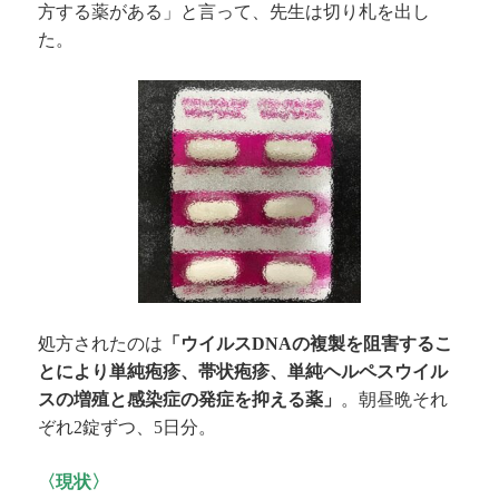
方する薬がある」と言って、先生は切り札を出し
た。
処方されたのは
「ウイルス
の複製を阻害するこ
DNA
とにより単純疱疹、帯状疱疹、単純ヘルペスウイル
スの増殖と感染症の発症を抑える薬」
。朝昼晩それ
ぞれ
錠ずつ、
日分。
2
5
〈現状〉