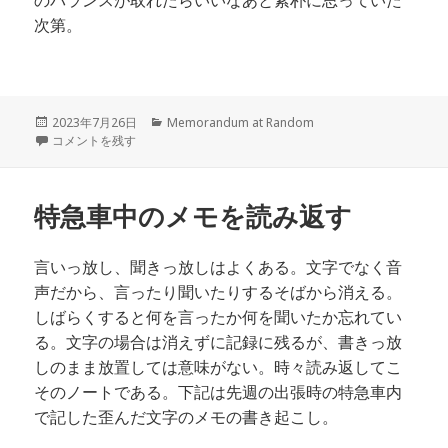
のバランスが取れたらいいなあと素朴に思っていた
次第。
投
カ
2023年7月26日
Memorandum at Random
稿
天神祭とエトセトラ に
テ
コメントを残す
日:
ゴ
リ
ー
特急車中のメモを読み返す
言いっ放し、聞きっ放しはよくある。文字でなく音
声だから、言ったり聞いたりするそばから消える。
しばらくすると何を言ったか何を聞いたか忘れてい
る。文字の場合は消えずに記録に残るが、書きっ放
しのまま放置しては意味がない。時々読み返してこ
そのノートである。下記は先週の出張時の特急車内
で記した歪んだ文字のメモの書き起こし。