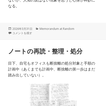
なる。
投
カ
2026年3月31日
Memorandum at Random
稿
あっという間の1週間 に
テ
コメントを残す
日:
ゴ
リ
ー
ノートの再読・整理・処分
目下、自宅もオフィスも断捨離の
処分対象と
手順の
計画中（あくまでも計画中、断捨離の第一歩はまだ
踏み出していない）。