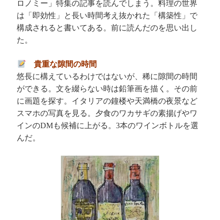
ロノミー」特集の記事を読んでしまう。料理の世界
は「即効性」と長い時間考え抜かれた「構築性」で
構成されると書いてある。前に読んだのを思い出し
た。
貴重な隙間の時間
悠長に構えているわけではないが、稀に隙間の時間
ができる。文を綴らない時は鉛筆画を描く。その前
に画題を探す。イタリアの鐘楼や天満橋の夜景など
スマホの写真を見る。夕食のワカサギの素揚げやワ
インの
も候補に上がる。
本のワインボトルを選
DM
3
んだ。