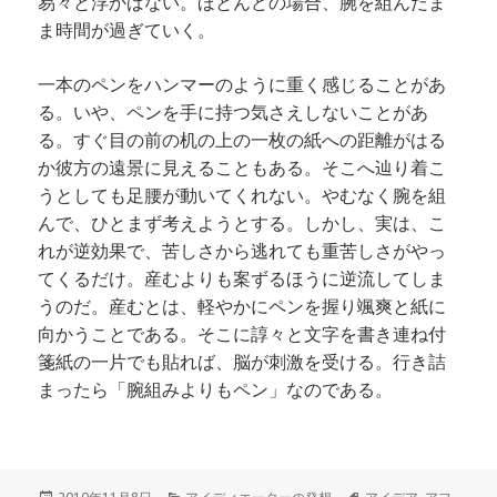
易々と浮かばない。ほとんどの場合、腕を組んだま
ま時間が過ぎていく。
一本のペンをハンマーのように重く感じることがあ
る。いや、ペンを手に持つ気さえしないことがあ
る。すぐ目の前の机の上の一枚の紙への距離がはる
か彼方の遠景に見えることもある。そこへ辿り着こ
うとしても足腰が動いてくれない。やむなく腕を組
んで、ひとまず考えようとする。しかし、実は、こ
れが逆効果で、苦しさから逃れても重苦しさがやっ
てくるだけ。産むよりも案ずるほうに逆流してしま
うのだ。産むとは、軽やかにペンを握り颯爽と紙に
向かうことである。そこに諄々と文字を書き連ね付
箋紙の一片でも貼れば、脳が刺激を受ける。行き詰
まったら「腕組みよりもペン」なのである。
投
カ
タ