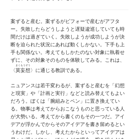
案ずると産む。案ずるがビフォーで産むがアフタ
ー。失敗したらどうしようと遅疑逡巡していても時
間だけは過ぎていく。失敗しようが成功しようが決
断を迫られた状況にあれば動くしかない。下手も上
手も関係ない。考えてもしかたのない対象に執着せ
ずに、その対象そのものを体験してみる。これは、
まくもうぞう
〈
莫妄想
〉に通じる教訓である。
ニュアンスは若干変わるが、案ずると産むを「幻想
と現実」や「計画と実行」などと読み替えてもよい
だろう。ぼくは「腕組みとペン」に置き換えてい
る。物事は考えてからおこなうものと思っている人
が大勢いる。考えてから書くのもその一つだ。アイ
デアが浮かんでからそのアイデアを書き留めるとい
うわけだ。しかし、考えたからといってアイデアは