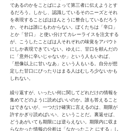
であるのかをことばによって第三者に伝えようとす
るだろう。しかし、認識しているそのニーズとそれ
を表現することばはほんとうに整合しているだろう
か。それは誰にもわからない。ぼくたちは「辛口」
とか「甘口」 と使い分けてカレーライスを注文する
が、こうしたことばは人それぞれの味覚をアバウト
にしか表現できていない。ゆえに、甘口を頼んだの
に「意外に辛いじゃないか」という人もいれば、
「想像以上に甘いなあ」という人もいる。自分が想
定した甘口にぴったりはまる人はむしろ少ないかも
しれない。
繰り返すが、いったい何に関してどれだけの情報を
集めてどのように読めばいいのか。誰も答えること
はできないが、一つだけ確実に言えるのは、
期限が
許すかぎり読めばいい、ということだ。裏返せば、
どうあがいても期限には逆らえない。期限内に収ま
らなかった情報の分析は「なかったこと にする」し