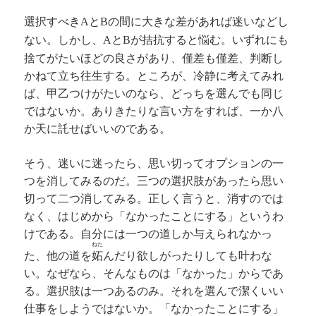
選択すべき
と
の間に大きな差があれば迷いなどし
A
B
ない。しかし、
と
が拮抗すると悩む。いずれにも
A
B
捨てがたいほどの良さがあり、僅差も僅差、判断し
かねて立ち往生する。ところが、冷静に考えてみれ
ば、甲乙つけがたいのなら、どっちを選んでも同じ
ではないか。ありきたりな言い方をすれば、一か八
か天に託せばいいのである。
そう、迷いに迷ったら、思い切ってオプションの一
つを消してみるのだ。三つの選択肢があったら思い
切って二つ消してみる。正しく言うと、消すのでは
なく、はじめから「なかったことにする」というわ
けである。自分には一つの道しか与えられなかっ
ねた
た、他の道を
妬
んだり欲しがったりしても叶わな
い。なぜなら、そんなものは「なかった」からであ
る。選択肢は一つあるのみ。それを選んで潔くいい
仕事をしようではないか。「なかったことにする」