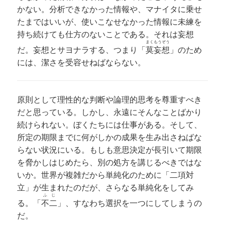
かない。分析できなかった情報や、マナイタに乗せ
たまではいいが、使いこなせなかった情報に未練を
持ち続けても仕方のないことである。それは妄想
まくもうぞう
だ。妄想とサヨナラする、つまり「
莫妄想
」のため
には、潔さを受容せねばならない。
原則として理性的な判断や論理的思考を尊重すべき
だと思っている。しかし、永遠にそんなことばかり
続けられない。ぼくたちには仕事がある。そして、
所定の期限までに何がしかの成果を生み出さねばな
らない状況にいる。もしも意思決定が長引いて期限
を脅かしはじめたら、別の処方を講じるべきではな
いか。世界が複雑だから単純化のために「二項対
立」が生まれたのだが、さらなる単純化をしてみ
ふじ
る。「
不二
」、すなわち選択を一つにしてしまうの
だ。