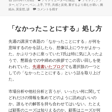
2010年11月8日
アイディエーターの発想
アイデア
,
アフ
稿
テ
グ
ター
,
ビフォー
,
ペン
,
上手
,
下手
,
共感と反発
,
案ずるより産むが易い
,
腕
日:
腕組みよりもペン に
ゴ
組み
,
莫妄想
,
諺
コメントを残す
リ
ー
「なかったことにする」処し方
先週の講演で表題の「なかったことにする」が何を
意味するのかを話したら、想像以上にウケがよかっ
た。かぶりつきに座っていた
氏は特に気に入ったよ
T
うで、懇親会での中締めの挨拶でこの言い回しを使
われていた。
先週書いたブログ
でも選択肢の一つと
しての「なかったことにする」という話を取り上げ
た。
市場分析や他社分析と言うが、いったい何に関して
どれだけの情報を集めてどのように読めばいいの
か。誰もその解答を持ち合わせてはいない。たとえ
ば顧客のニーズは知りえるのか。顧客はニーズが何