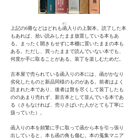
はこ
上記の
冊などはどれも
函
入りの上製本。読了した本
6
もあれば、拾い読みしたまま放置している本もあ
る。まったく開きもせずに本棚に置いたままの本も
ある。ただし、買ったままで読んでいない本でも、
何度か手に取ることがある。装丁を楽しむためだ。
古本屋で売られている函入りの本には、函がかなり
劣化したものと新品同様のものがある。前者はよく
読まれた本であり、後者は贅を尽くして装丁したも
ののあまり売れず、新古本として並んでいる本であ
る（さもなければ、売りさばいた人がとても丁寧に
扱っていた）。
函入りの本を頻繁に手に取って函から本を引っ張り
出していると、本も函の角も傷む。本の蒐集マニア