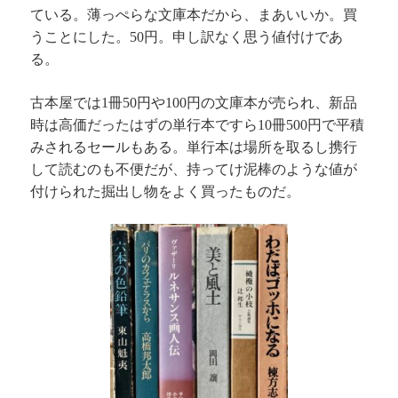
ている。薄っぺらな文庫本だから、まあいいか。買
うことにした。
円。申し訳なく思う値付けであ
50
る。
古本屋では
冊
円や
円の文庫本が売られ、新品
1
50
100
時は高価だったはずの単行本ですら
冊
円で平積
10
500
みされるセールもある。単行本は場所を取るし携行
して読むのも不便だが、持ってけ泥棒のような値が
付けられた掘出し物をよく買ったものだ。