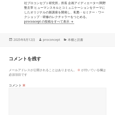
社プロコンセプト研究所」所長 企画アイディエーター/岡野
塾主宰 ヒューマンスキルとコミュニケーションをテーマに
したオリジナルの新講座を開発し、私塾・セミナー・ワー
クショップ・研修のレクチャラーをつとめる。
proconcept の投稿をすべて表示
投
作
カ
2025年8月12日
proconcept
本棚と読書
稿
成
テ
日:
者
ゴ
リ
コメントを残す
ー
メールアドレスが公開されることはありません。
※
が付いている欄は
必須項目です
コメント
※