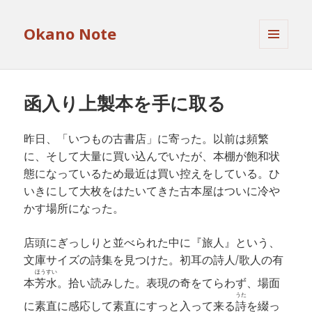
Okano Note
メニュ
ーとウ
ィジェ
ット
函入り上製本を手に取る
昨日、「いつもの古書店」に寄った。以前は頻繁
に、そして大量に買い込んでいたが、本棚が飽和状
態になっているため最近は買い控えをしている。ひ
いきにして大枚をはたいてきた古本屋はついに冷や
かす場所になった。
店頭にぎっしりと並べられた中に『旅人』という、
文庫サイズの詩集を見つけた。初耳の詩人/歌人の有
ほうすい
本
芳水
。拾い読みした。表現の奇をてらわず、場面
うた
に素直に感応して素直にすっと入って来る
詩
を綴っ