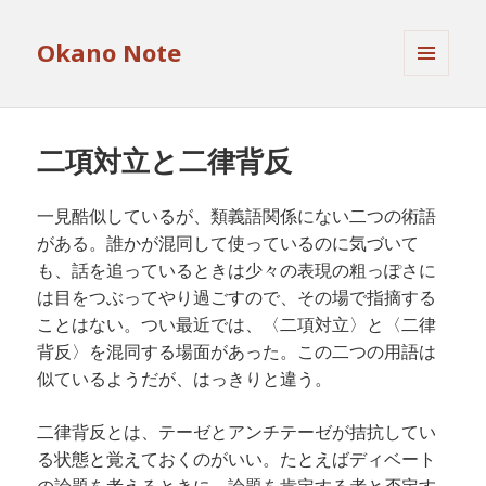
Okano Note
メニュ
ーとウ
ィジェ
ット
二項対立と二律背反
一見酷似しているが、類義語関係にない二つの術語
がある。誰かが混同して使っているのに気づいて
も、話を追っているときは少々の表現の粗っぽさに
は目をつぶってやり過ごすので、その場で指摘する
ことはない。つい最近では、〈二項対立〉と〈二律
背反〉を混同する場面があった。この二つの用語は
似ているようだが、はっきりと違う。
二律背反とは、テーゼとアンチテーゼが拮抗してい
る状態と覚えておくのがいい。たとえばディベート