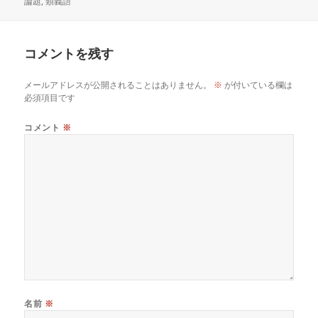
日:
者
ゴ
論題
,
類義語
リ
ー
コメントを残す
メールアドレスが公開されることはありません。
※
が付いている欄は
必須項目です
コメント
※
名前
※