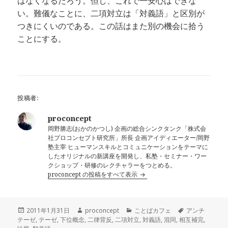
はなくなるだろう。但し、これで一安心はできな
い。難儀なことに、二項対立は「対義語」と区別が
つきにくいのである。この話はまた別の機会に拾う
ことにする。
投稿者:
proconcept
岡野勝志(おかのかつし) 企画の総合シンクタンク「株式会
社プロコンセプト研究所」所長 企画アイディエーター/岡野
塾主宰 ヒューマンスキルとコミュニケーションをテーマに
したオリジナルの新講座を開発し、私塾・セミナー・ワー
クショップ・研修のレクチャラーをつとめる。
proconcept の投稿をすべて表示
投
作
カ
タ
2011年1月31日
proconcept
ことばカフェ
アンチ
稿
成
テ
グ
テーゼ
,
テーゼ
,
下位概念
,
二律背反
,
二項対立
,
対義語
,
混同
,
相互補完
,