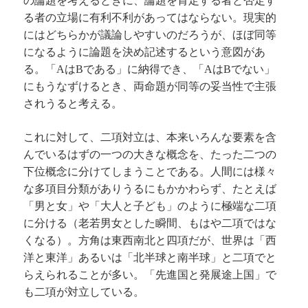
の論題を考えるときに、論題を肯定する者と否定す
る者の立場に有利不利があってはならない。現実的
にはどちらかが議論しやすいのだろうが、ほぼ同等
になるように論題を決め記述するという意図があ
る。「
は
である」に納得でき、「
は
でない」
A
B
A
B
にもうなずけるとき、両命題が同等の妥当性で主張
されうると考える。
これに対して、二項対立は、本来いろんな要素を含
んでいるはずの一つの大きな概念を、たった二つの
下位概念に分けてしまうことである。人間には様々
な多項目分類がありうるにもかかわらず、たとえば
「男と女」や「大人と子ども」のように極端な二項
に分ける（老若男女とした瞬間、もはや二項ではな
くなる）。方角は東西南北と四項だが、世界は「西
洋と東洋」あるいは「北半球と南半球」と二項でと
らえられることが多い。「先進国と発展途上国」で
も二項が対立している。