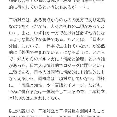
補完し合っているのは確かである（美川憲一が一方
的に得をしているという説もあるが……）。
二項対立は、ある視点からのものの見方であり定義
なのである（だから、人それぞれの二項があってよ
い）。また、いずれか一方でなければ必ず他方にな
るような概念化が条件である。たとえば、「日本と
外国」において、「日本で生まれていない」が必然
的に「外国で生まれている」になるように。ところ
で、知人からのメルマガに「情緒と論理」という話
があった。日本人は情緒的でロジックに弱いという
主張である。日本人は同時に情緒的にも論理的にも
なりえるから、両概念は二項対立していない。同様
に、「感性と知性」や「言語とイメージ」なども、
つねに併存または一体統合しているので、二項対立
と呼ぶのはふさわしくない。
以上の説明で、二項対立と二律背反を混同すること