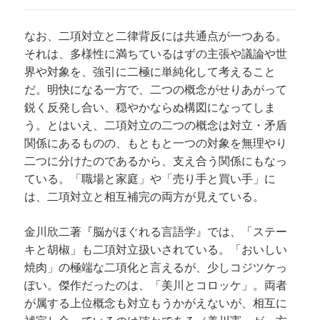
なお、二項対立と二律背反には共通点が一つある。
それは、多様性に満ちているはずの主張や議論や世
界や対象を、強引に二極に単純化して考えること
だ。明快になる一方で、二つの概念がせりあがって
鋭く反発し合い、穏やかならぬ構図になってしま
う。とはいえ、二項対立の二つの概念は対立・矛盾
関係にあるものの、もともと一つの対象を無理やり
二つに分けたのであるから、支え合う関係にもなっ
ている。「職場と家庭」や「売り手と買い手」に
は、二項対立と相互補完の両方が見えている。
金川欣二著『脳がほぐれる言語学』では、「ステー
キと胡椒」も二項対立扱いされている。「おいしい
焼肉」の極端な二項化と言えるが、少しコジツケっ
ぽい。傑作だったのは、「美川とコロッケ」。両者
が属する上位概念も対立もうかがえないが、相互に