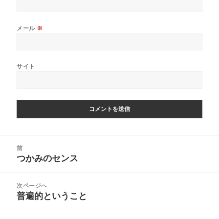
メール
※
サイト
投
前
稿
つかみのセンス
前
ナ
の
ビ
投
次ページへ
ゲ
稿:
普遍的ということ
次
ー
の
シ
投