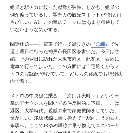
絶景と駅チカに絞った感覚が独特。しかも、絶景の
例が偏っているし、駅チカの観光スポットが
例とは
2
さびしい。
、この種のテーマにはあまり精通して
AI
いないような気がする。
閑話休題
。電車で行って街歩きの
『㊤編
』
で先
――
週土曜日に行った神戸市長田区を書いた。今日は㊦
編。その翌日に訪れた大阪市港区・此花区・西区に
電車で行って歩いた。この方面には自宅近くからメ
トロの
路線が伸びていて、どちらの路線でも
分以
2
15
内で着く。
メトロの中央線に乗る。「次は弁天町～」という車
掌のアナウンスを聞いて条件反射的に下車。ここは
港区。大学時代、親戚の家で家庭教師をしていた。
懐かしい。
環状線に乗り換えて一駅向こうの西九
JR
条駅へ。ここで
ゆめ咲線に乗り換えてユニバーサ
JR
ルシティ駅へ。ユニバーサルスタジオジャパン