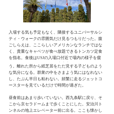
入場する気も予定もなく、隣接するユニバーサルシ
ティ・ウォークの雰囲気だけ見るつもりだった。腹
ごしらえは、ここらしいアメリカンなランチではな
く、貴重なキャベツが食べ放題できるトンカツ定食
を指名。食後は
の入場口付近で場内の様子を窺
USJ
・・・
う。離れた所から紙芝居を
ただ見
する子どものよう
な気分になる。群衆の中をさまよう気にはなれない
し、たぶん半日も粘れない。頻繁に走るジェットコ
ースターを見ているだけで時間が過ぎた。
昼食前はあまり歩いていない。西九条駅に戻り、そ
こから京セラドームまで歩くことにした。安治川ト
ンネルの地上エレベーター前に出る。ここも懐かし