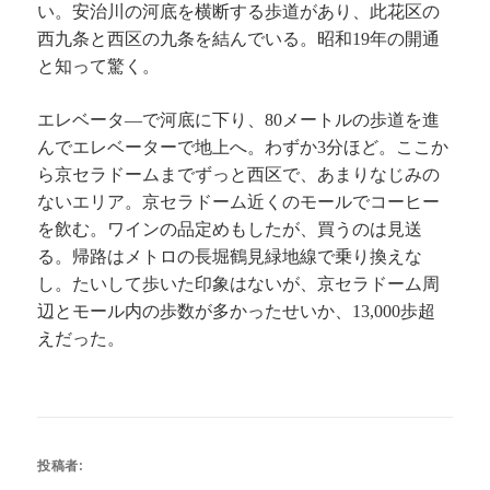
い。安治川の河底を横断する歩道があり、此花区の
西九条と西区の九条を結んでいる。昭和
年の開通
19
と知って驚く。
エレベータ―で河底に下り、
メートルの歩道を進
80
んでエレベーターで地上へ。わずか
分ほど。ここか
3
ら京セラドームまでずっと西区で、あまりなじみの
ないエリア。京セラドーム近くのモールでコーヒー
を飲む。ワインの品定めもしたが、買うのは見送
る。帰路はメトロの長堀鶴見緑地線で乗り換えな
し。たいして歩いた印象はないが、京セラドーム周
辺とモール内の歩数が多かったせいか、
歩超
13,000
えだった。
投稿者: