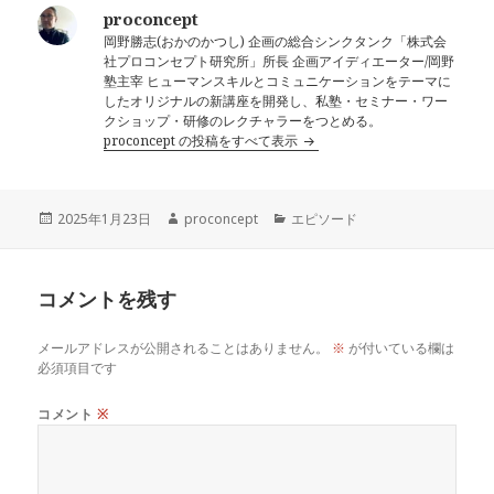
proconcept
岡野勝志(おかのかつし) 企画の総合シンクタンク「株式会
社プロコンセプト研究所」所長 企画アイディエーター/岡野
塾主宰 ヒューマンスキルとコミュニケーションをテーマに
したオリジナルの新講座を開発し、私塾・セミナー・ワー
クショップ・研修のレクチャラーをつとめる。
proconcept の投稿をすべて表示
投
作
カ
2025年1月23日
proconcept
エピソード
稿
成
テ
日:
者
ゴ
リ
コメントを残す
ー
メールアドレスが公開されることはありません。
※
が付いている欄は
必須項目です
コメント
※