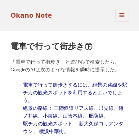
Okano Note
メニュ
ーとウ
ィジェ
ット
電車で行って街歩き㊦
「電車で行って街歩き」と遊び心で検索したら、
の
は次のような情報を瞬時に提示した。
Google
AI
電車で行って街歩きするには、絶景の路線や駅
チカの観光スポットを利用するとよいでしょ
う。
絶景の路線：
三陸鉄道リアス線、只見線、篠
ノ井線、小海線、山陰本線、 肥薩線。
駅チカの観光スポット： 新大久保コリアンタ
ウン、 横浜中華街。