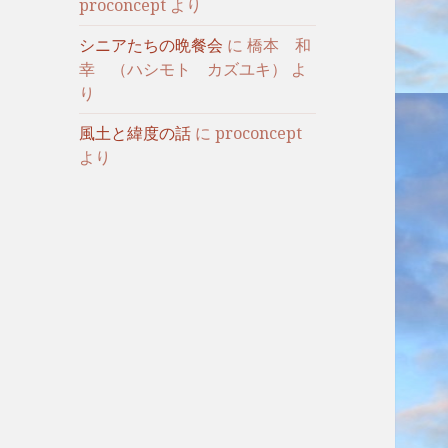
proconcept
より
シニアたちの晩餐会
に
橋本 和
幸 （ハシモト カズユキ）
よ
り
風土と緯度の話
に
proconcept
より