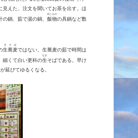
に見えた。注文を聞いてお茶を出す。ほ
めしもの
汁の鍋、茹で湯の鍋、
飯物
の具鍋など数
きそば
の
生蕎麦
ではない。生蕎麦の茹で時間は
なま
。細くて白い更科の
生
そばである。早け
麺が延びてゆるくなる。