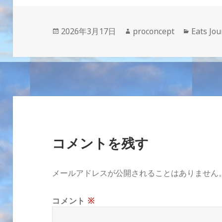
投
作
カ
2026年3月17日
proconcept
Eats Jou
稿
成
テ
日:
者
ゴ
リ
ー
コメントを残す
メールアドレスが公開されることはありません
コメント
※