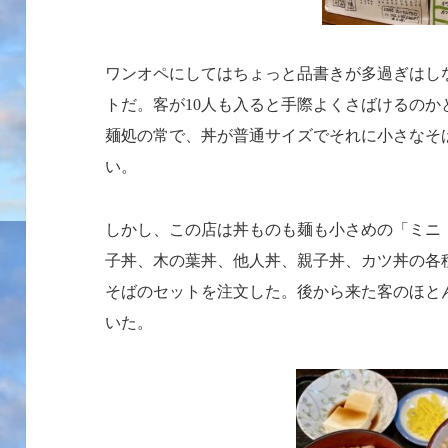
ワンオペにしてはちょっと品書きが多過ぎはし
トだ。客が
人も入ると手際よくさばけるのか
10
麺処の常で、丼が普通サイズでそれに小さなそ
い。
しかし、この店は丼ものも麺も小さめの「ミニ
子丼、木の葉丼、他人丼、親子丼、カツ丼の各
そばのセットを注文した。後から来た客のほと
いた。