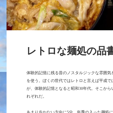
レトロな麺処の品
体験的記憶に残る昔のノスタルジックな雰囲気
を使う。ぼくの世代ではレトロと言えば平成で
が、体験的記憶となると昭和
年代。そこから
30
れぞれだ。
あまり歩かない方向に
分、年季の入った麺処に
5