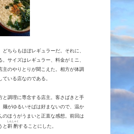
。どちらもほぼレギュラーだ。それに、
る。サイズはレギュラー、料金がミニ、
店主のやりとりが聞こえた。相方が体調
している店なのである。
方と調理に専念する店主。客さばきと手
。
麺がゆるいそばは好まないので、温か
んのほうがうまいと正直な感想。前回は
しんしゃく
うと
斟酌
することにした。