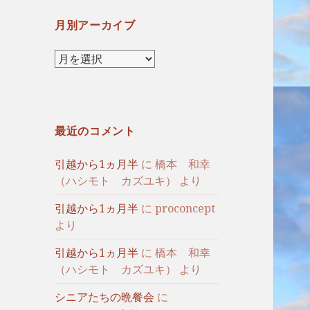
月別アーカイブ
月
別
ア
ー
カ
最近のコメント
イ
ブ
引越から1ヵ月半
に
橋本 和幸
（ハシモト カズユキ）
より
引越から1ヵ月半
に
proconcept
より
引越から1ヵ月半
に
橋本 和幸
（ハシモト カズユキ）
より
シニアたちの晩餐会
に