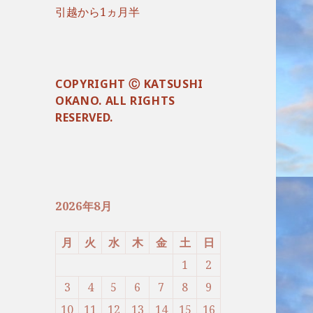
引越から1ヵ月半
COPYRIGHT Ⓒ KATSUSHI
OKANO. ALL RIGHTS
RESERVED.
2026年8月
月
火
水
木
金
土
日
1
2
3
4
5
6
7
8
9
10
11
12
13
14
15
16