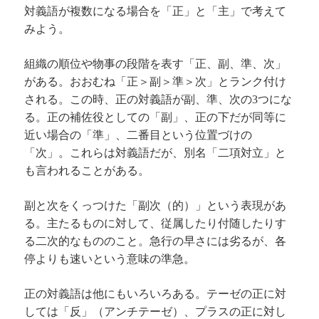
対義語が複数になる場合を「正」と「主」で考えて
みよう。
組織の順位や物事の段階を表す「正、副、準、次」
がある。おおむね「正＞副＞準＞次」とランク付け
される。この時、正の対義語が副、準、次の
つにな
3
る。正の補佐役としての「副」、正の下だが同等に
近い場合の「準」、二番目という位置づけの
「次」。これらは対義語だが、別名「二項対立」と
も言われることがある。
副と次をくっつけた「副次（的）」という表現があ
る。主たるものに対して、従属したり付随したりす
る二次的なもののこと。急行の早さには劣るが、各
停よりも速いという意味の準急。
正の対義語は他にもいろいろある。テーゼの正に対
しては「反」（アンチテーゼ）、プラスの正に対し