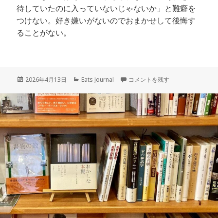
待していたのに入っていないじゃないか」と難癖を
つけない。好き嫌いがないのでおまかせして後悔す
ることがない。
投
カ
旬の食材は「おまかせ」 に
2026年4月13日
Eats Journal
コメントを残す
稿
テ
日:
ゴ
リ
ー