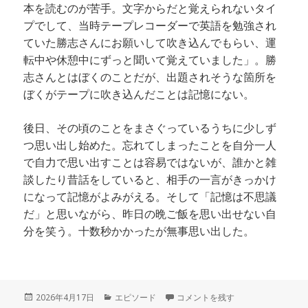
本を読むのが苦手。文字からだと覚えられないタイ
プでして、当時テープレコーダーで英語を勉強され
ていた勝志さんにお願いして吹き込んでもらい、運
転中や休憩中にずっと聞いて覚えていました」。勝
志さんとはぼくのことだが、出題されそうな箇所を
ぼくがテープに吹き込んだことは記憶にない。
後日、その頃のことをまさぐっているうちに少しず
つ思い出し始めた。忘れてしまったことを自分一人
で自力で思い出すことは容易ではないが、誰かと雑
談したり昔話をしていると、相手の一言がきっかけ
になって記憶がよみがえる。そして「記憶は不思議
だ」と思いながら、昨日の晩ご飯を思い出せない自
分を笑う。十数秒かかったが無事思い出した。
投
カ
忘れたことと思い出すこと に
2026年4月17日
エピソード
コメントを残す