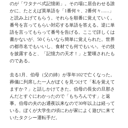
のが「ワタナベ式記憶術」。その場に居合わせる誰
かに、たとえば英単語を「
番何々、
番何々……」
1
2
と読み上げてもらう。それらを順番に覚えていく。
番号を言ってもらい対応する単語を答える。逆に単
語を言ってもらって番号を告げる。ここで詳しくは
書かないが、
くらいなら簡単に覚えられた。世界
50
の都市名でもいいし、食材でも何でもいい。その技
を披露すると、「記憶力の天才！」と驚嘆されたも
のである。
去る
月、伯母（父の姉）が享年
で亡くなった。
1
102
葬儀に列席した一人がぼくを見つけて「私を覚えて
ますか？」と話しかけてきた。伯母の長女の旦那さ
んだとすぐにわかったので「もちろんです」と返
事。伯母の夫のお通夜以来なので
年以上は経って
30
いる。ぼくが大学生の頃にわが家によく遊びに来て
いたタクシー運転手だ。