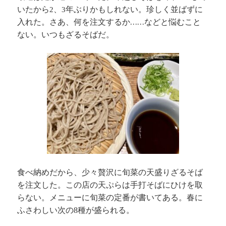
いたから
、
年ぶりかもしれない。珍しく並ばずに
2
3
入れた。さあ、何を注文するか……などと悩むこと
ない。いつもざるそばだ。
食べ納めだから、少々贅沢に
旬菜の天盛りざるそば
を注文した。
この店の天ぷらは手打そばにひけを取
らない。メニューに
旬菜の定番が書いてある。春
に
ふさわしい次の
種が盛られる。
8