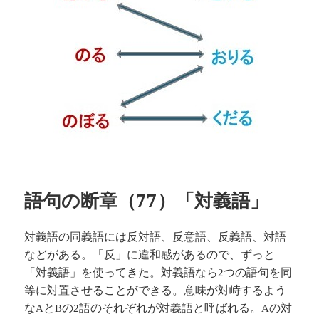
語句の断章（77）「対義語」
対義語の同義語には反対語、反意語、反義語、対語
などがある。「反」に違和感があるので、
ずっと
「対義語」を使ってきた。対義語なら
つの語句を同
2
等に対置させることができる。意味が対峙するよう
な
と
の
語のそれぞれが対義語と呼ばれる。
の対
A
B
2
A