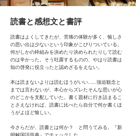
読書と感想文と書評
読書はよくしてきたが、苦痛の体験が
多く、愉しさ
の思い出は少ないという印象がこびりついている。
何がしかの枠組みを決めたり決められたりして読む
のは辛かった。そう吐露するものの、やはり読書は
知の啓発に役立ったと認めざるをえない。
本は読まないよりは読むほうがいい……強迫観念と
までは言わないが、本心からズレたそんな思いが心
のどこかを支配していた。書く題材に行き詰まるこ
とさえなければ、読書に比べたら自分で何か書くほ
うがよほど愉しい。
今さらだが、読書とは何か？ と問うてみる。『新
明解国語辞典』でチェックした。