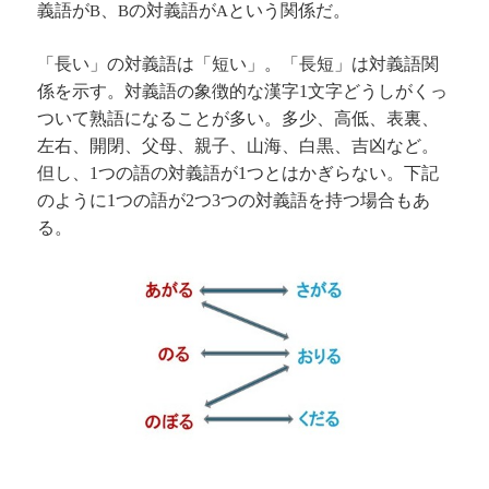
義語が
、
の対義語が
という関係だ。
B
B
A
「長い」の対義語は「短い」。「長短」は対義語関
係を示す。対義語の象徴的な漢字
文字どうしがくっ
1
ついて熟語になることが多い。多少、高低、表裏、
左右、開閉、父母、親子、山海、白黒、吉凶など。
但し、
つの語の対義語が
つとはかぎらない。下記
1
1
のように
つの語が
つ
つの対義語を持つ場合もあ
1
2
3
る。