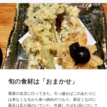
稿
テ
日:
ゴ
リ
ー
旬の食材は「おまかせ」
蕎麦の名店に行ってきた。引っ越せばこのあたりに
は来なくなるから
食べ納めのつもり。
家近くなのに
最近は足が遠のいていた。年越しそばを
回パスして
2