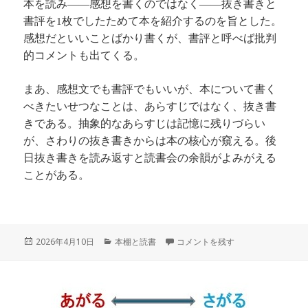
本を読み
――感想を書くのではなく――
抜き書きと
書評を
枚でしたためて本を紹介するのを旨とした。
1
感想だといいことばかり書くが、書評と呼べば批判
的コメントも出てくる。
まあ、感想文でも書評でもいいが、本について書く
べきたいせつなことは、あらすじではなく、抜き書
きである。抽象的なあらすじは記憶に残りづらい
が、さわりの抜き書きからは本の核心が窺える。後
日抜き書きを読み返すと読書会の余韻がよみがえる
ことがある。
投
カ
読書と感想文と書評 に
2026年4月10日
本棚と読書
コメントを残す
稿
テ
日:
ゴ
リ
ー