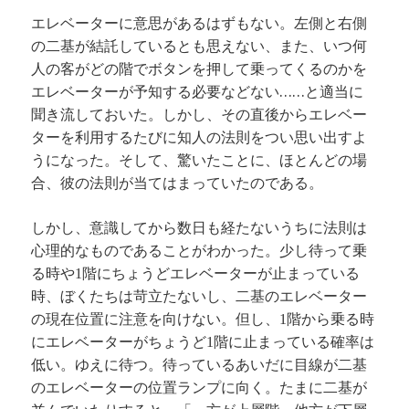
エレベーターに意思があるはずもない。左側と右側
の二基が結託しているとも思えない、また、いつ何
人の客がどの階でボタンを押して乗ってくるのかを
エレベーターが予知する必要などない……と適当に
聞き流しておいた。しかし、その直後からエレベー
ターを利用するたびに知人の法則をつい思い出すよ
うになった。そして、驚いたことに、ほとんどの場
合、彼の法則が当てはまっていたのである。
しかし、意識してから数日も経たないうちに法則は
心理的なものであることがわかった。少し待って乗
る時や
階にちょうどエレベーターが止まっている
1
時、ぼくたちは苛立たないし、二基のエレベーター
の現在位置に注意を向けない。但し、
階から乗る時
1
にエレベーターがちょうど
階に止まっている確率は
1
低い。ゆえに待つ。待っているあいだに目線が二基
のエレベーターの位置ランプに向く。たまに二基が