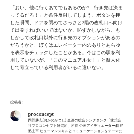
「おい、他に行くあてでもあるのか? 行き先は決ま
ってるだろ！」と条件反射してしまう。ボタンを押
した瞬間、ドアを閉めてさっさと
階の改札口へ向け
2
て出発すればいいではないか。恥ずかしながら、も
しかして改札口以外に行き先のオプションがあるの
だろうかと、ぼくはエレベーター内のありとあらゆ
る表示をチェックしたことがある。今はこの駅を利
用していないが、「このマニュアル女！」と擬人化
して苛立っている利用者がいるに違いない。
投稿者:
proconcept
岡野勝志(おかのかつし) 企画の総合シンクタンク「株式会
社プロコンセプト研究所」所長 企画アイディエーター/岡野
塾主宰 ヒューマンスキルとコミュニケーションをテーマに