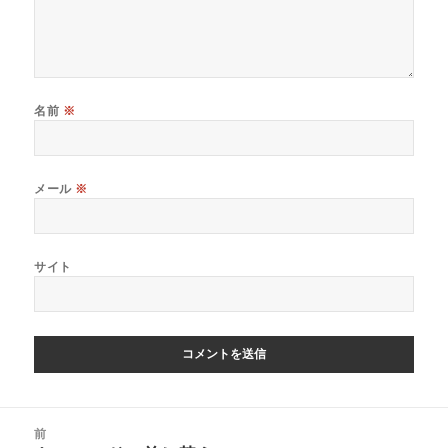
名前
※
メール
※
サイト
投
前
稿