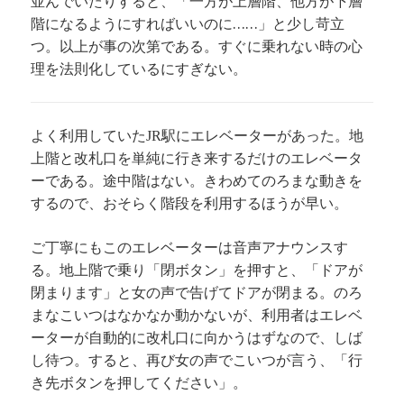
並んでいたりすると、「一方が上層階、他方が下層
階になるようにすればいいのに……」と少し苛立
つ。以上が事の次第である。すぐに乗れない時の心
理を法則化しているにすぎない。
よく利用していた
駅にエレベーターがあった。地
JR
上階と改札口を単純に行き来するだけのエレベータ
ーである。途中階はない。きわめてのろまな動きを
するので、おそらく階段を利用するほうが早い。
ご丁寧にもこのエレベーターは音声アナウンスす
る。地上階で乗り「閉ボタン」を押すと、「ドアが
閉まります」と女の声で告げてドアが閉まる。のろ
まなこいつはなかなか動かないが、利用者はエレベ
ーターが自動的に改札口に向かうはずなので、しば
し待つ。すると、再び女の声でこいつが言う、「行
き先ボタンを押してください」。