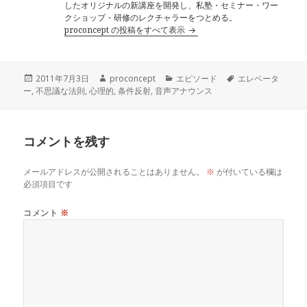
したオリジナルの新講座を開発し、私塾・セミナー・ワー
クショップ・研修のレクチャラーをつとめる。
proconcept の投稿をすべて表示
投
作
カ
タ
2011年7月3日
proconcept
エピソード
エレベータ
稿
成
テ
グ
ー
,
不思議な法則
,
心理的
,
条件反射
,
音声アナウンス
日:
者
ゴ
リ
ー
コメントを残す
メールアドレスが公開されることはありません。
※
が付いている欄は
必須項目です
コメント
※