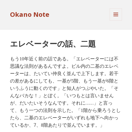
Okano Note
メニュ
ーとウ
ィジェ
ット
エレベーターの話、二題
もう
年近く前の話である。「エレベーターには不
10
思議な法則があるんですよ。ビル内の二基のエレベ
ーターは、たいてい仲良く並んで上下します。若干
の差があるにしても、一基が
階、もう一基が
階と
5
6
いうふうに動くのです」と知人がつぶやいた。「そ
んなバカな！」とぼく。「いつもとは言いません
が、だいたいそうなんです。それに……」と言っ
て、もう一つの法則を示した。「
階から乗ろうとし
1
たら、二基のエレベーターがいずれも地下へ向かっ
ているか、7、
階あたりで並んでいます。」
8