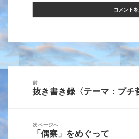
投
稿
前
抜き書き録〈テーマ：プチ
ナ
前
ビ
の
ゲ
投
ー
稿:
次ページへ
シ
「偶察」をめぐって
次
ョ