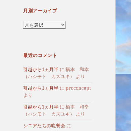
月別アーカイブ
月
別
ア
ー
カ
最近のコメント
イ
ブ
引越から1ヵ月半
に
橋本 和幸
（ハシモト カズユキ）
より
引越から1ヵ月半
に
proconcept
より
引越から1ヵ月半
に
橋本 和幸
（ハシモト カズユキ）
より
シニアたちの晩餐会
に