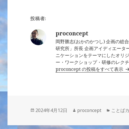
投稿者:
proconcept
岡野勝志(おかのかつし) 企画の
研究所」所長 企画アイディエータ
ニケーションをテーマにしたオリ
ー・ワークショップ・研修のレク
proconcept の投稿をすべて表示
投
作
カ
2024年4月12日
proconcept
ことば
稿
成
テ
日:
者
ゴ