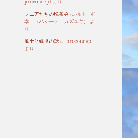
proconcept
より
シニアたちの晩餐会
に
橋本 和
幸 （ハシモト カズユキ）
よ
り
風土と緯度の話
に
proconcept
より