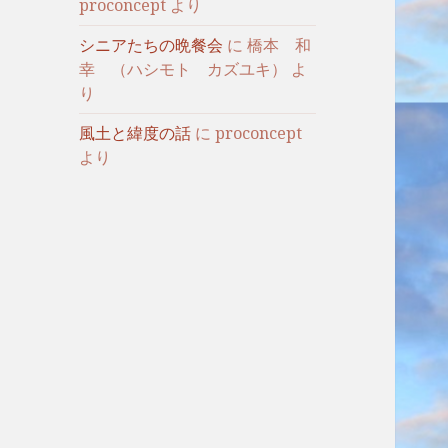
proconcept
より
シニアたちの晩餐会
に
橋本 和
幸 （ハシモト カズユキ）
よ
り
風土と緯度の話
に
proconcept
より