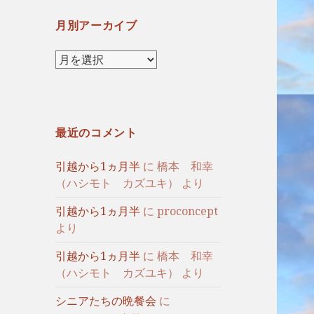
月別アーカイブ
月
別
ア
ー
カ
最近のコメント
イ
ブ
引越から1ヵ月半
に
橋本 和幸
（ハシモト カズユキ）
より
引越から1ヵ月半
に
proconcept
より
引越から1ヵ月半
に
橋本 和幸
（ハシモト カズユキ）
より
シニアたちの晩餐会
に