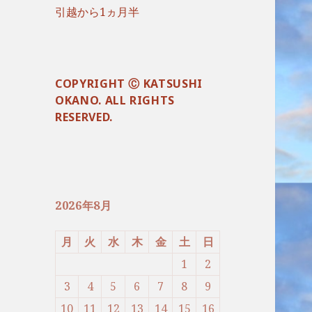
引越から1ヵ月半
COPYRIGHT Ⓒ KATSUSHI
OKANO. ALL RIGHTS
RESERVED.
2026年8月
月
火
水
木
金
土
日
1
2
3
4
5
6
7
8
9
10
11
12
13
14
15
16