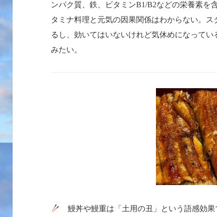
ンパク質、鉄、ビタミン
などの
栄養素を
B1/B2
タミナ料理と元気の因果関係はわからない。ス
るし、効いてはいないけれど気休めになってい
みたい。
鰻丼や鰻重は「土用の丑」という語感効果