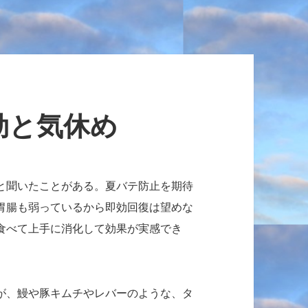
効と気休め
と聞いたことがある。
夏バテ防止を期待
胃腸も弱っているから即効回復は望めな
食べて上手に消化して効果が実感でき
が、鰻や豚キムチやレバーのような、
タ