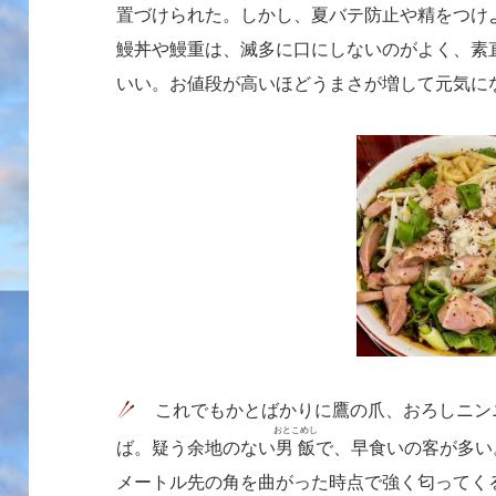
置づけられた。しかし、夏バテ防止や精をつけ
鰻丼や鰻重は、滅多に口にしないのがよく、素
いい。お値段が高いほどうまさが増して元気に
これでもかとばかりに鷹の爪、おろしニン
おとこめし
ば。疑う余地のない
男飯
で、早食いの客が多い
メートル先の角を曲がった時点で強く匂ってく