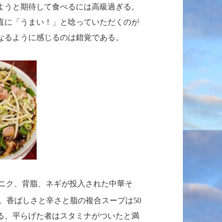
ようと期待して食べるには高級過ぎる。
直に「うまい！」と唸っていただくのが
なるように感じるのは錯覚である。
ニク、背脂、ネギが投入された中華そ
。香ばしさと辛さと脂の複合スープは
50
る。平らげた者はスタミナがついたと満