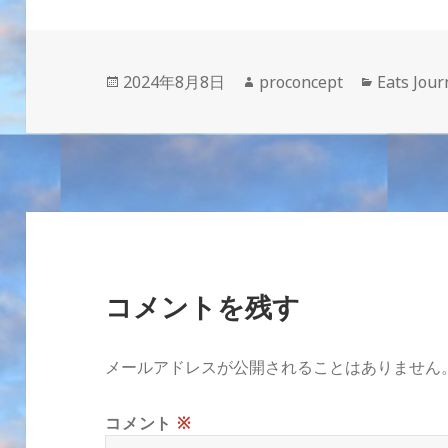
投
作
カ
2024年8月8日
proconcept
Eats Jour
稿
成
テ
日:
者
ゴ
リ
ー
コメントを残す
メールアドレスが公開されることはありません
コメント
※