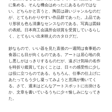
に集める。そんな機会はめったにあるものではな
い。どちらかと言うと、陶芸は疎いジャンルなのだ
が、とてもわかりやすい作品群であった。上品であ
り形状も色も清廉なセンスなのである。写真は図録
の表紙。日本商工会議所会頭賞を受賞しているらし
く、とてもいい出来映えのカタログだ。
妙なもので、いい器を見た直後の一週間は食事処の
食器にも目が向くものである。アートは居心地の良
し悪しがはっきりするものだが、遠ざけ気味の名作
を時折り鑑賞しておくことは、日々の感受性に少し
は役に立つものである。もちろん、仕事の仕上げに
あたってもう少し凝ってみようと意識が働いてく
る。さて、週末はどんなアートスポットに出掛ける
か、文章を書いているうちに少々愉しみになってき
た。