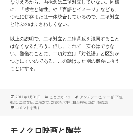
なりえるから、両概念は二項対立していない。同様
に、「感性と知性」や「言語とイメージ」なども、
つねに併存または一体統合しているので、二項対立
と呼ぶのはふさわしくない。
以上の説明で、二項対立と二律背反を混同すること
はなくなるだろう。但し、これで一安心はできな
い。難儀なことに、二項対立は「対義語」と区別が
つきにくいのである。この話はまた別の機会に拾う
ことにする。
投
カ
タ
2011年1月31日
ことばカフェ
アンチテーゼ
,
テーゼ
,
下位
稿
テ
グ
概念
,
二律背反
,
二項対立
,
対義語
,
混同
,
相互補完
,
論題
,
類義語
日:
二項対立と二律背反 に
ゴ
コメントを残す
リ
ー
モノクロ映画と陶芸