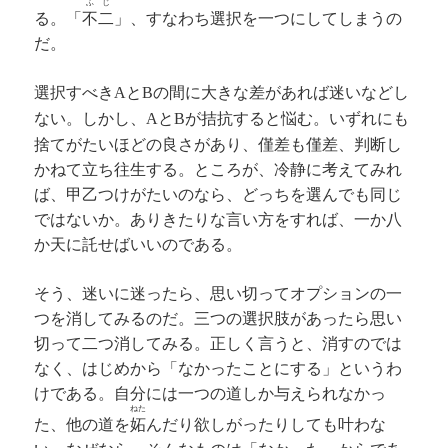
ふじ
る。「
不二
」、すなわち選択を一つにしてしまうの
だ。
選択すべき
と
の間に大きな差があれば迷いなどし
A
B
ない。しかし、
と
が拮抗すると悩む。いずれにも
A
B
捨てがたいほどの良さがあり、僅差も僅差、判断し
かねて立ち往生する。ところが、冷静に考えてみれ
ば、甲乙つけがたいのなら、どっちを選んでも同じ
ではないか。ありきたりな言い方をすれば、一か八
か天に託せばいいのである。
そう、迷いに迷ったら、思い切ってオプションの一
つを消してみるのだ。三つの選択肢があったら思い
切って二つ消してみる。正しく言うと、消すのでは
なく、はじめから「なかったことにする」というわ
けである。自分には一つの道しか与えられなかっ
ねた
た、他の道を
妬
んだり欲しがったりしても叶わな