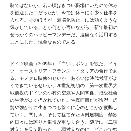
剰ではないか。若い頃はきつい職場にいたので休み
を歓迎した口だったが、今では休日にも少々仕事を
入れる。そのほうが「衰脳化防止」には効くような
気がしている。とか何とか言いながら、新年最初の
せっかくのハッピーマンデーだ、遠慮なく活用する
ことにした。現金なものである。
ドイツ映画（
年）『白いリボン』を観た。ドイ
2009
ツ・オーストリア・フランス・イタリアの合作であ
る。モノクロ映像のせいか、あるいは時代考証がよ
くできているせいか、
世紀初頭の、第一次世界大
20
戦前夜のドイツの小村の空気や人間関係、階級社会
の生活がよく描かれていた。生真面目だが陰湿、虚
勢や強がりに生きつつも徐々に心のどこかが疲弊し
ていく。悪しき、そして捨てがたき封建制度。禁欲
的日々には誇りと鬱憤が重なり合う。随所に〈二項
対立〉を見て取った。二項対立なのに、どこかで妙