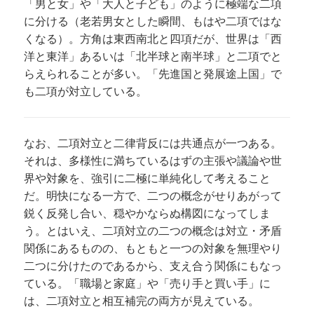
「男と女」や「大人と子ども」のように極端な二項
に分ける（老若男女とした瞬間、もはや二項ではな
くなる）。方角は東西南北と四項だが、世界は「西
洋と東洋」あるいは「北半球と南半球」と二項でと
らえられることが多い。「先進国と発展途上国」で
も二項が対立している。
なお、二項対立と二律背反には共通点が一つある。
それは、多様性に満ちているはずの主張や議論や世
界や対象を、強引に二極に単純化して考えること
だ。明快になる一方で、二つの概念がせりあがって
鋭く反発し合い、穏やかならぬ構図になってしま
う。とはいえ、二項対立の二つの概念は対立・矛盾
関係にあるものの、もともと一つの対象を無理やり
二つに分けたのであるから、支え合う関係にもなっ
ている。「職場と家庭」や「売り手と買い手」に
は、二項対立と相互補完の両方が見えている。