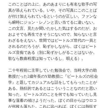
このことばの上に、あのあまりにも有名な歌手の写
真が添えられている。いや、その写真にこのことば
が付け加えられているというのが正しい。ファンな
ら瞬時にジョン・レノンと言い当てるに違いない。
この文言、見たか聞いたかした気はするのだが、お
およそでも再生できそうにないので、知らないと言
わざるをえない。世間ではビートルズ世代の一員と
されるのだろうが、恥ずかしながら、ぼくはビート
ルズ音痴である（別に恥ずかしがることはないか。
歌なら数曲程度は知っているし、唄える）。
二十年程前に主宰していた勉強会で、当時大学の助
教授だった
歳年長の
助教授に『ビートルズの社会
2
Y
学』と題してカジュアルな話をしてもらったことが
ある。熱狂的であるとはこういうことなのだと思い
知った。ビートルズのことを何でも知っていたし見
事な薀蓄の傾けようだった。ぼくの目からはウロコ
が何枚も落ちた。これに比べれば、ぼくには熱狂す