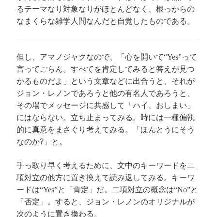
るテーマなり対象なりがほとんどなく、根っからの
なまくらな雑学人間なんだと自覚したものである。
但し、アマノジャクなので、「心を開いて
って
“Yes”
言ってごらん。すべてを肯定してみると答えが見つ
かるものだよ」という文章などに出合うと、それが
ジョン・レノンであろうと他の有名人であろうと、
その場でメッセージに共感して「ハイ、おしまい」
にはならない。立ち止まってみる。時には一種偏執
的に真意をまさぐり考えてみる。「ほんとうにそう
なのか?」と。
手っ取り早く考えるために、文中のキーワードを二
項対立の他方に置き換えて読み返してみる。キーワ
ードは
と「肯定」だ。二項対立の概念は
と
“Yes”
“No”
「否定」。すると、ジョン・レノンのオリジナルが
次のように置き換わる。