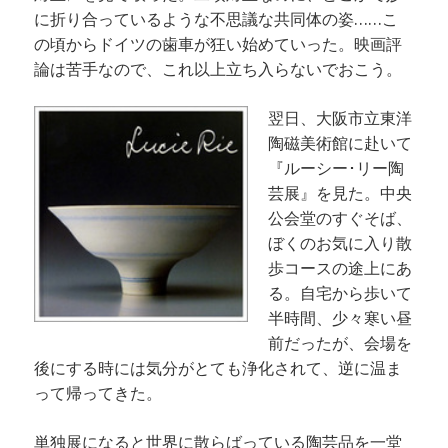
に折り合っているような不思議な共同体の姿……こ
の頃からドイツの歯車が狂い始めていった。映画評
論は苦手なので、これ以上立ち入らないでおこう。
翌日、
大阪市立東洋
陶磁美術館に赴いて
『ルーシー･リー陶
芸展』を見た。中央
公会堂のすぐそば、
ぼくのお気に入り散
歩コースの途上にあ
る。自宅から歩いて
半時間、少々寒い昼
前だったが、会場を
後にする時には気分がとても浄化されて、逆に温ま
って帰ってきた。
単独展になると世界に散らばっている陶芸品を一堂