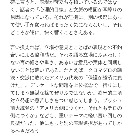
確に言うと、表現が苛立ちを招いているのではな
く、話者の「心理的目線」と文脈の構図が耳障りの
原因になっている。それが証拠に、別の状況にあっ
て使い手が変わればまったく気にならないし、それ
どころか逆に、快く響くことさえある。
言い換えれば、立場や意見とことばの表現との不釣
合いによる違和感だ。それを語る立場にふさわしく
ない言の軽さや重さ、あるいは意見や実体と同期し
ないことば遣いである。たとえば、クロマグロの議
決・交渉に敗れたアメリカ代表の「保護が経済に負
けた」。デリケートな問題を上位概念で一括りにし
てしまう無謀な捨てぜりふではないか。欧米的二項
対立発想の息苦しさをつい感じてしまう。ブッシュ
前大統領の「アメリカ側につくか、それともテロの
側につくか」なども、重いテーマに軽い言い回しの
典型だった。他にもっと別の表現選択があってしか
るべきだろう。