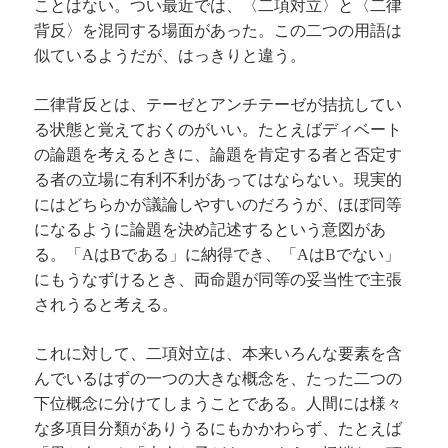
ことはない。つい最近では、〈二項対立〉と〈二律
背反〉を混同する場面があった。この二つの用語は
似ているようだが、はっきりと違う。
二律背反とは、テーゼとアンチテーゼが拮抗してい
る状態と覚えておくのがいい。たとえばディベート
の論題を考えるときに、論題を肯定する者と否定す
る者の立場に有利不利があってはならない。現実的
にはどちらかが議論しやすいのだろうが、ほぼ同等
になるように論題を決め記述するという意図があ
る。「
は
である」に納得でき、「
は
でない」
A
B
A
B
にもうなずけるとき、両命題が同等の妥当性で主張
されうると考える。
これに対して、二項対立は、本来いろんな要素を含
んでいるはずの一つの大きな概念を、たった二つの
下位概念に分けてしまうことである。人間には様々
な多項目分類がありうるにもかかわらず、たとえば