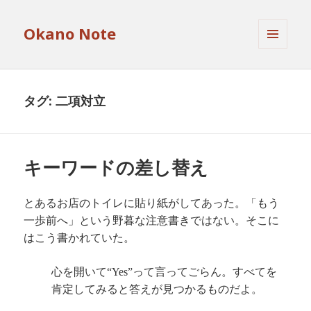
Okano Note
メニュ
ーとウ
ィジェ
ット
タグ:
二項対立
キーワードの差し替え
とあるお店のトイレに貼り紙がしてあった。「もう
一歩前へ」という野暮な注意書きではない。そこに
はこう書かれていた。
心を開いて
って言ってごらん。すべてを
“Yes”
肯定してみると答えが見つかるものだよ。