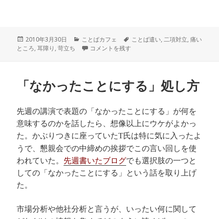
投
カ
タ
2010年3月30日
ことばカフェ
ことば遣い
,
二項対立
,
痛い
稿
テ
耳障り、気障り に
グ
ところ
,
耳障り
,
苛立ち
コメントを残す
日:
ゴ
リ
ー
「なかったことにする」処し方
先週の講演で表題の「なかったことにする」が何を
意味するのかを話したら、想像以上にウケがよかっ
た。かぶりつきに座っていた
氏は特に気に入ったよ
T
うで、懇親会での中締めの挨拶でこの言い回しを使
われていた。
先週書いたブログ
でも選択肢の一つと
しての「なかったことにする」という話を取り上げ
た。
市場分析や他社分析と言うが、いったい何に関して