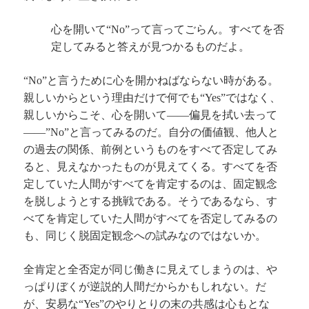
心を開いて
って言ってごらん。すべてを否
“No”
定してみると答えが見つかるものだよ。
と言うために心を開かねばならない時がある。
“No”
親しいからという理由だけで何でも
ではなく、
“Yes”
親しいからこそ、心を開いて
偏見を拭い去って
――
と言ってみるのだ。自分の価値観、他人と
――”No”
の過去の関係、前例というものをすべて否定してみ
ると、見えなかったものが見えてくる。すべてを否
定していた人間がすべてを肯定するのは、固定観念
を脱しようとする挑戦である。そうであるなら、す
べてを肯定していた人間がすべてを否定してみるの
も、同じく脱固定観念への試みなのではないか。
全肯定と全否定が同じ働きに見えてしまうのは、や
っぱりぼくが逆説的人間だからかもしれない。だ
が、安易な
のやりとりの末の共感は心もとな
“Yes”