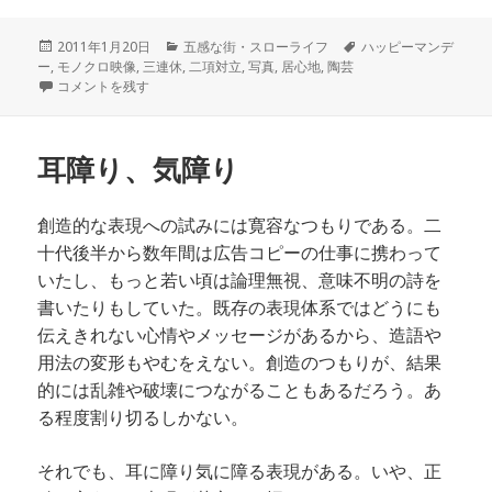
投
カ
タ
2011年1月20日
五感な街・スローライフ
ハッピーマンデ
稿
テ
グ
ー
,
モノクロ映像
,
三連休
,
二項対立
,
写真
,
居心地
,
陶芸
日:
モノクロ映画と陶芸 に
ゴ
コメントを残す
リ
ー
耳障り、気障り
創造的な表現への試みには寛容なつもりである。二
十代後半から数年間は広告コピーの仕事に携わって
いたし、もっと若い頃は論理無視、意味不明の詩を
書いたりもしていた。既存の表現体系ではどうにも
伝えきれない心情やメッセージがあるから、造語や
用法の変形もやむをえない。創造のつもりが、結果
的には乱雑や破壊につながることもあるだろう。あ
る程度割り切るしかない。
それでも、耳に障り気に障る表現がある。いや、正