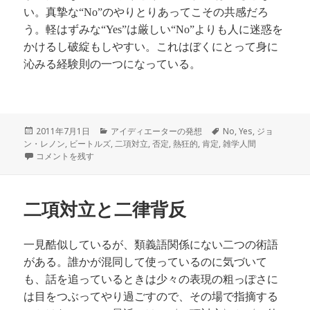
い。真摯な
のやりとりあってこその共感だろ
“No”
う。軽はずみな
は厳しい
よりも人に迷惑を
“Yes”
“No”
かけるし破綻もしやすい。これはぼくにとって身に
沁みる経験則の一つになっている。
投
カ
タ
2011年7月1日
アイディエーターの発想
No
,
Yes
,
ジョ
稿
テ
グ
ン・レノン
,
ビートルズ
,
二項対立
,
否定
,
熱狂的
,
肯定
,
雑学人間
日:
キーワードの差し替え に
ゴ
コメントを残す
リ
ー
二項対立と二律背反
一見酷似しているが、類義語関係にない二つの術語
がある。誰かが混同して使っているのに気づいて
も、話を追っているときは少々の表現の粗っぽさに
は目をつぶってやり過ごすので、その場で指摘する