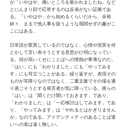
が「いやはや、痛いところを衝かれましたね」など
とにんまり顔で応答するのは反省がない証拠であ
る。「いやはや」から始めるくらいだから、余裕
綽々、まるで他人事を扱うような我関せずの趣がこ
こにはある。
日常語が変異しているのではなく、心情や現実を何
とかして言い表そうとする意思がひ弱になってい
る。頭が高いくせにことばへの情熱が希薄なのだ。
「はい」にも「わかりました」にも「やってみま
す」にも苛立つことがある。繰り返すが、表現その
ものが耳障りなのではなく、二重文脈でその場を通
り過ごそうとする発言者が気に障っている。彼らの
「はい」は「聞くだけ聞いておきます」であり、
「わかりました」は「一応検討はしてみます」であ
り、「やってみます」は「やれるとはかぎりません
が」なのである。アイデンティティのあることば遣
いへの道は遠く険しい。