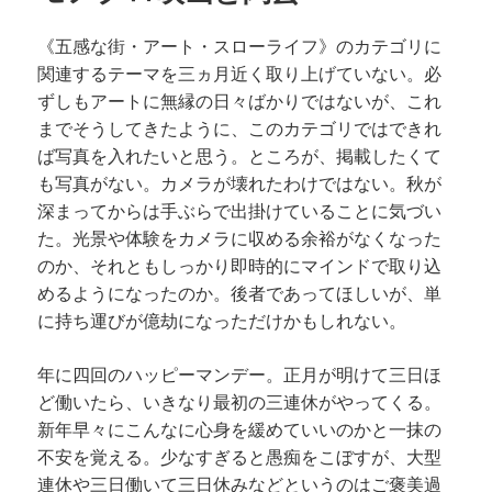
《五感な街・アート・スローライフ》のカテゴリに
関連するテーマを三ヵ月近く取り上げていない。必
ずしもアートに無縁の日々ばかりではないが、これ
までそうしてきたように、このカテゴリではできれ
ば写真を入れたいと思う。ところが、掲載したくて
も写真がない。カメラが壊れたわけではない。秋が
深まってからは手ぶらで出掛けていることに気づい
た。光景や体験をカメラに収める余裕がなくなった
のか、それともしっかり即時的にマインドで取り込
めるようになったのか。後者であってほしいが、単
に持ち運びが億劫になっただけかもしれない。
年に四回のハッピーマンデー。正月が明けて三日ほ
ど働いたら、いきなり最初の三連休がやってくる。
新年早々にこんなに心身を緩めていいのかと一抹の
不安を覚える。少なすぎると愚痴をこぼすが、大型
連休や三日働いて三日休みなどというのはご褒美過