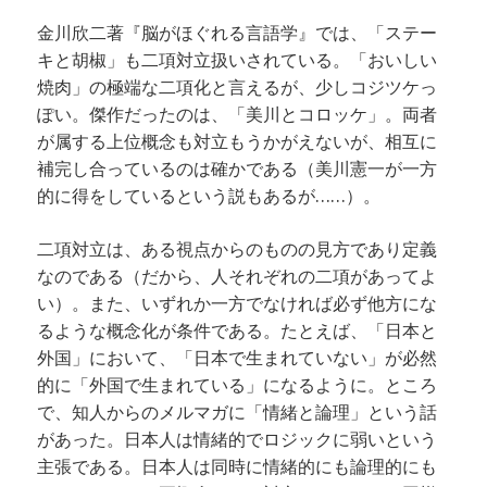
金川欣二著『脳がほぐれる言語学』では、「ステー
キと胡椒」も二項対立扱いされている。「おいしい
焼肉」の極端な二項化と言えるが、少しコジツケっ
ぽい。傑作だったのは、「美川とコロッケ」。両者
が属する上位概念も対立もうかがえないが、相互に
補完し合っているのは確かである（美川憲一が一方
的に得をしているという説もあるが……）。
二項対立は、ある視点からのものの見方であり定義
なのである（だから、人それぞれの二項があってよ
い）。また、いずれか一方でなければ必ず他方にな
るような概念化が条件である。たとえば、「日本と
外国」において、「日本で生まれていない」が必然
的に「外国で生まれている」になるように。ところ
で、知人からのメルマガに「情緒と論理」という話
があった。日本人は情緒的でロジックに弱いという
主張である。日本人は同時に情緒的にも論理的にも