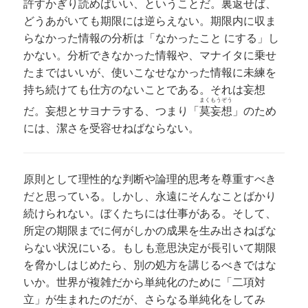
許すかぎり読めばいい、ということだ。裏返せば、
どうあがいても期限には逆らえない。期限内に収ま
らなかった情報の分析は「なかったこと にする」し
かない。分析できなかった情報や、マナイタに乗せ
たまではいいが、使いこなせなかった情報に未練を
持ち続けても仕方のないことである。それは妄想
まくもうぞう
だ。妄想とサヨナラする、つまり「
莫妄想
」のため
には、潔さを受容せねばならない。
原則として理性的な判断や論理的思考を尊重すべき
だと思っている。しかし、永遠にそんなことばかり
続けられない。ぼくたちには仕事がある。そして、
所定の期限までに何がしかの成果を生み出さねばな
らない状況にいる。もしも意思決定が長引いて期限
を脅かしはじめたら、別の処方を講じるべきではな
いか。世界が複雑だから単純化のために「二項対
立」が生まれたのだが、さらなる単純化をしてみ