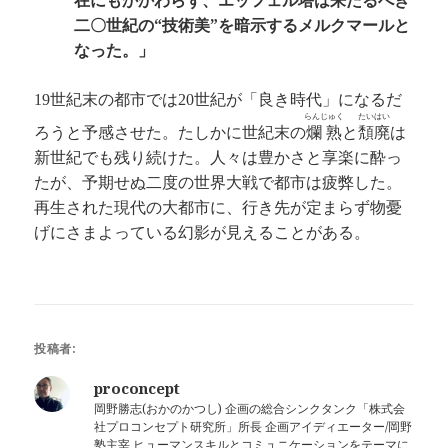
在にもかかわらず、エッフェル塔は来たるべき
二〇世紀の“技術美”を暗示するメルクマールと
なった。」
世紀末の都市では
世紀が「良き時代」になるだ
19
20
らんじゅく
たいはい
ろうと予感させた。たしかに世紀末の
爛熟
と
頽廃
は
新世紀でも残り続けた。人々は豊かさと享楽に酔っ
たが、予期せぬ二度の世界大戦で都市は疲弊した。
再生された現代の大都市に、行き先が定まらず物憂
げにさまよっている幻影が見えることがある。
投稿者:
proconcept
岡野勝志(おかのかつし) 企画の総合シンクタンク「株式会
社プロコンセプト研究所」所長 企画アイディエーター/岡野
塾主宰 ヒューマンスキルとコミュニケーションをテーマに