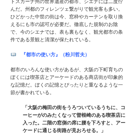
トスカーナ州の世界遺産の都市、シエナには二度佇
んだ。州都のフィレンツェ繋がりで観光客も多い。
ひどかった中世の街は今、窓枠やカーテンを取り換
えるにも市の認可が必要だ。徹底した規制のお陰
で、今のシエナでは、表も裏もなく、観光都市の条
件である景観と清潔が保たれている。
『都市の使い方』（粉川哲夫）
都市のいろんな使い方があるが、大阪の下町育ちの
ぼくには喫茶店とアーケードのある商店街が印象的
な記憶だ。ぼくの記憶とぴったりと重なるような一
節が書かれている。
「大阪の梅田の街をうろついているうちに、コ
ーヒーがのみたくなって曽根崎のある喫茶店に
入った。二階の窓側の席に腰を下ろすと、アー
ケードに通じる街路が見おろせる。」