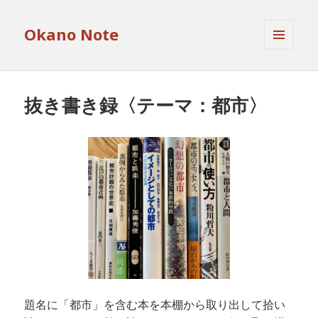
Okano Note
メニュ
ーとウ
ィジェ
ット
抜き書き録〈テーマ：都市〉
題名に「都市」を含む本を本棚から取り出して拾い