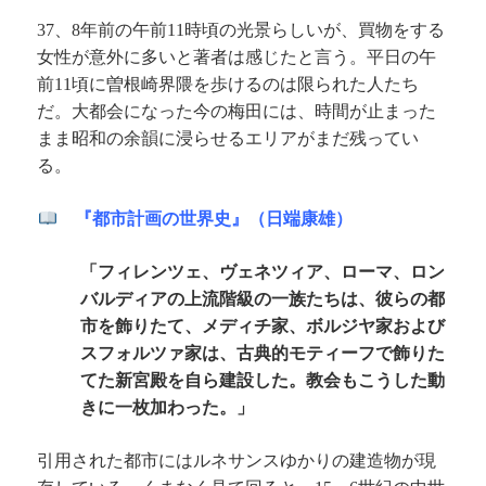
、
年前の午前
時頃の光景らしいが、買物をする
37
8
11
女性が意外に多いと著者は感じたと言う。平日の午
前
頃に曽根崎界隈を歩けるのは限られた人たち
11
だ。大都会になった今の梅田には、時間が止まった
まま昭和の余韻に浸らせるエリアがまだ残ってい
る。
『都市計画の世界史』（日端康雄）
「フィレンツェ、ヴェネツィア、ローマ、ロン
バルディアの上流階級の一族たちは、彼らの都
市を飾りたて、メディチ家、ボルジヤ家および
スフォルツァ家は、古典的モティーフで飾りた
てた新宮殿を自ら建設した。教会もこうした動
きに一枚加わった。」
引用された都市にはルネサンスゆかりの建造物が現