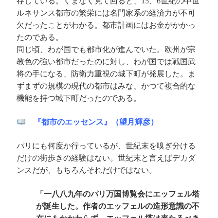
、
世紀の中世
存している。くまなく見て回ると、15
6
ルネサンス都市の繁栄には名門家系の経済力が不可
欠だったことがわかる。都市計画にはお金がかかっ
たのである。
同じ頃、わが国でも都市化が進んでいた。欧州が宗
教色の強い都市だったのに対し、わが国では戦国武
将の手になる、防衛力重視の城下町が発展した。ま
ずまずの規模の現代の都市はみな、かつて複合的な
機能を持つ城下町だったのである。
『都市のエッセンス』（望月輝彦）
パリにも何度か行っているが、世紀末を嗅ぎ分ける
だけの街歩きの経験はない。世紀末と言えばデカダ
ンスだが、もちろんそれだけではない。
「一八八九年のパリ万国博覧会にエッフェル塔
が誕生した。作者のエッフェルの造形意識の不