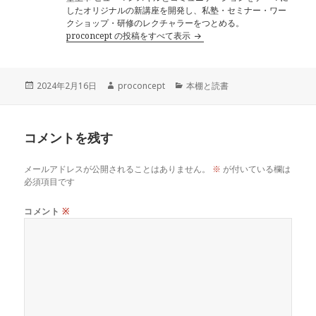
したオリジナルの新講座を開発し、私塾・セミナー・ワー
クショップ・研修のレクチャラーをつとめる。
proconcept の投稿をすべて表示
投
作
カ
2024年2月16日
proconcept
本棚と読書
稿
成
テ
日:
者
ゴ
リ
コメントを残す
ー
メールアドレスが公開されることはありません。
※
が付いている欄は
必須項目です
コメント
※