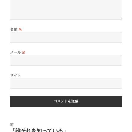
名前
※
メール
※
サイト
投
前
稿
「誰それを知っている」
前