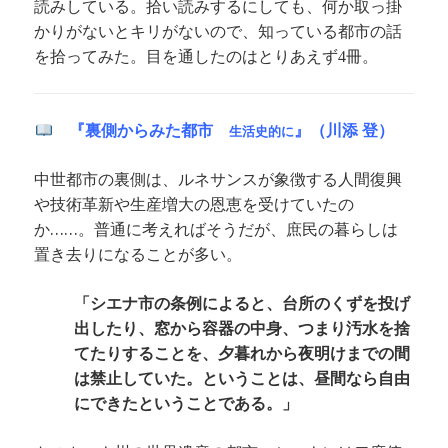
読みしている。拾い読みするにしても、何か取っ掛
かりがないとキリがないので、知っている都市の話
を拾ってみた。目を通したのはとりあえず
冊。
4
『裏側からみた都市
』（川添 登）
生活史的に
中世都市の裏側は、ルネサンスが象徴する人間復興
や技術革新や生産増大の恩恵を受けていたの
か……。普通に考えればそうだが、庶民の暮らしは
置き去りになることが多い。
「シエナ市の条例によると、台所のくずを投げ
出したり、窓から容器の中身、つまり汚水を捨
てたりすることを、夕暮れから夜明けまでの間
は禁止していた。ということは、昼間なら自由
にできたということである。」